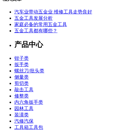
汽车业带动五金业 维修工具走势良好
五金工具发展分析
家庭必备的常用五金工具
五金工具都有哪些？
产品中心
钳子类
扳手类
螺丝刀/批头类
侧量类
剪切类
敲击工具
修整类
内六角扳手类
园林工具
装潢类
汽修汽保
工具箱工具包