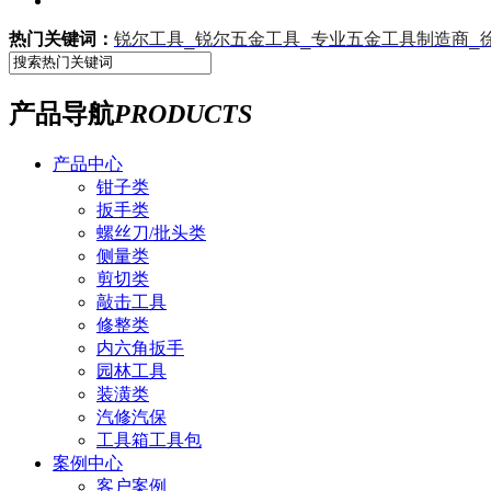
锐尔工具_锐尔五金工具_专业五金工具制造商_
热门关键词：
产品导航
PRODUCTS
产品中心
钳子类
扳手类
螺丝刀/批头类
侧量类
剪切类
敲击工具
修整类
内六角扳手
园林工具
装潢类
汽修汽保
工具箱工具包
案例中心
客户案例