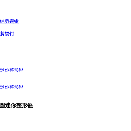
剪锁钳
半圆迷你整形锉