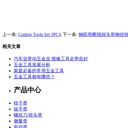
上一条:
Cutting Tools Set 3PCS
下一条:
钢筋剪断线钳头剪钢丝
相关文章
汽车业带动五金业 维修工具走势良好
五金工具发展分析
家庭必备的常用五金工具
五金工具都有哪些？
产品中心
钳子类
扳手类
螺丝刀/批头类
侧量类
剪切类