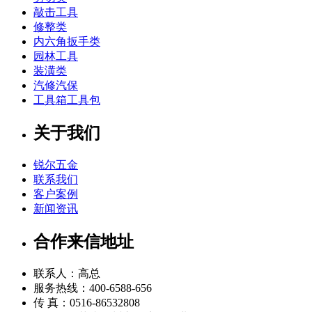
敲击工具
修整类
内六角扳手类
园林工具
装潢类
汽修汽保
工具箱工具包
关于我们
锐尔五金
联系我们
客户案例
新闻资讯
合作来信地址
联系人：高总
服务热线：400-6588-656
传 真：0516-86532808