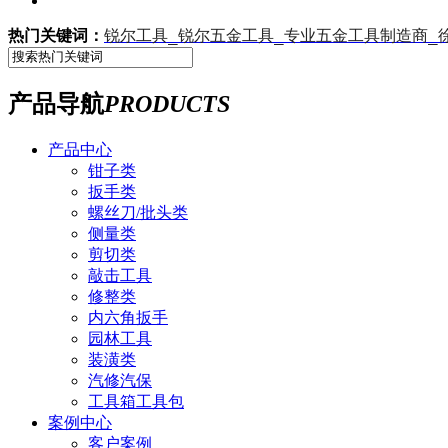
锐尔工具_锐尔五金工具_专业五金工具制造商_
热门关键词：
产品导航
PRODUCTS
产品中心
钳子类
扳手类
螺丝刀/批头类
侧量类
剪切类
敲击工具
修整类
内六角扳手
园林工具
装潢类
汽修汽保
工具箱工具包
案例中心
客户案例