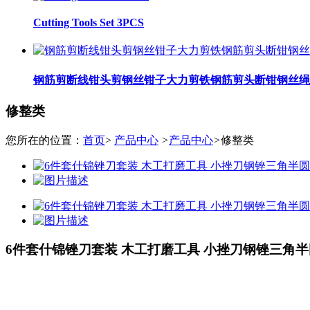
Cutting Tools Set 3PCS
钢筋剪断线钳头剪钢丝钳子大力剪铁钢筋剪头断钳钢丝绳
修整类
您所在的位置：
首页
>
产品中心
>
产品中心
>
修整类
6件套什锦锉刀套装 木工打磨工具 小挫刀钢锉三角