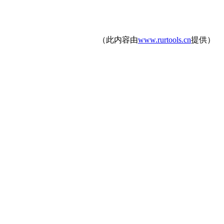
（此内容由
www.rurtools.cn
提供）