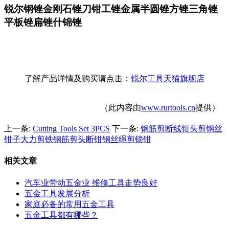
锐尔钢锉金刚石锉刀钳工锉金属半圆锉方锉三角锉
平板锉扁锉什锦锉
了解产品详情及购买请点击：
锐尔工具天猫旗舰店
（此内容由
www.rurtools.cn
提供）
上一条:
Cutting Tools Set 3PCS
下一条:
钢筋剪断线钳头剪钢丝
钳子大力剪铁钢筋剪头断钳钢丝绳剪锁钳
相关文章
汽车业带动五金业 维修工具走势良好
五金工具发展分析
家庭必备的常用五金工具
五金工具都有哪些？